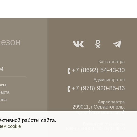
сезон
Касса театра
М
+7 (8692) 54-43-30
Администратор
осы
+7 (978) 920-85-86
карта
ства
Адрес театра
299011, г.Севастополь,
пр-кт Нахимова, зд. 6
ктивной работы сайта.
Время работы кассы
ем cookie
ЕЖЕДНЕВНО С 10:00 ДО 19:00