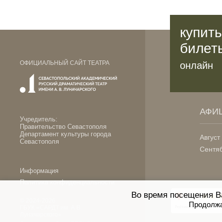
купить
билет
ОФИЦИАЛЬНЫЙ САЙТ ТЕАТРА
онлайн
АФИ
Учредитель:
Правительство Севастополя
Департамент культуры города
Август
Севастополя
Сентя
Информация
Политика конфиденциальности
Во время посещения В
© 2024-2026.
Продолжа
ГБУК «САРДТ им. А.В.
Луначарского»