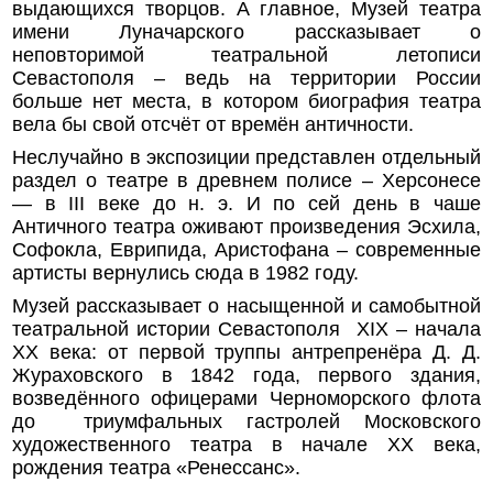
выдающихся творцов. А главное, Музей театра
имени Луначарского рассказывает о
неповторимой театральной летописи
Севастополя – ведь на территории России
больше нет места, в котором биография театра
вела бы свой отсчёт от времён античности.
Неслучайно в экспозиции представлен отдельный
раздел о театре в древнем полисе – Херсонесе
— в III веке до н. э. И по сей день в чаше
Античного театра оживают произведения Эсхила,
Софокла, Еврипида, Аристофана – современные
артисты вернулись сюда в 1982 году.
Музей рассказывает о насыщенной и самобытной
театральной истории Севастополя XIX – начала
XX века: от первой труппы антрепренёра Д. Д.
Жураховского в 1842 года, первого здания,
возведённого офицерами Черноморского флота
до триумфальных гастролей Московского
художественного театра в начале XX века,
рождения театра «Ренессанс».