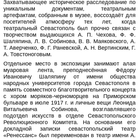
Захватывающее историческое расследование по
уникальным документам, театральным
артефактам, собранным в музее, воссоздаёт для
посетителей атмосферу тех лет, когда
театральный Севастополь был прочно связан с
творчеством выдающихся А. П. Чехова, Ф. Ф.
Шаляпина, Л. В. Собинова, В. В. Маяковского, А.
Т. Аверченко, Ф. Г. Раневской, А. Н. Вертинским, Г.
А. Товстоноговым.
Отдельное место в экспозиции занимают алая
муаровая лента, преподнесённая Фёдору
Ивановичу Шаляпину от имени общества
народных университетов города Севастополя в
память совместного благотворительного концерта
с хором моряков-черноморцев на Приморском
бульваре в июле 1917 г. и личные вещи Леонида
Витальевича Собинова, возглавлявшего
подотдел искусств в отделе Севастопольского
Революционного Комитета. На основании его
докладной записки севастопольский театр
«Ренессанс» был переименован в театр имени А.