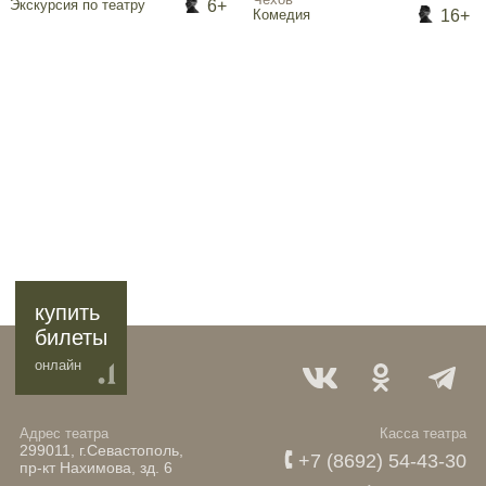
6+
Экскурсия по театру
16+
Комедия
купить
билеты
онлайн
Адрес театра
Касса театра
299011, г.Севастополь,
+7 (8692) 54-43-30
пр-кт Нахимова, зд. 6