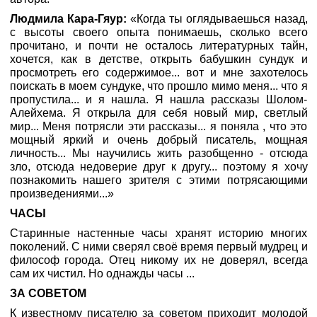
Людмила Кара-Гяур:
«Когда ты оглядываешься назад,
с высоты своего опыта понимаешь, сколько всего
прочитано, и почти не осталось литературных тайн,
хочется, как в детстве, открыть бабушкин сундук и
просмотреть его содержимое... вот и мне захотелось
поискать в моем сундуке, что прошло мимо меня... что я
пропустила... и я нашла. Я нашла рассказы Шолом-
Алейхема. Я открыла для себя новый мир, светлый
мир... Меня потрясли эти рассказы... я поняла , что это
мощный яркий и очень добрый писатель, мощная
личность... Мы научились жить разобщенно - отсюда
зло, отсюда недоверие друг к другу... поэтому я хочу
познакомить нашего зрителя с этими потрясающими
произведениями...»
ЧАСЫ
Старинные настенные часы хранят историю многих
поколений. С ними сверял своё время первый мудрец и
философ города. Отец никому их не доверял, всегда
сам их чистил. Но однажды часы ...
ЗА СОВЕТОМ
К известному писателю за советом приходит молодой