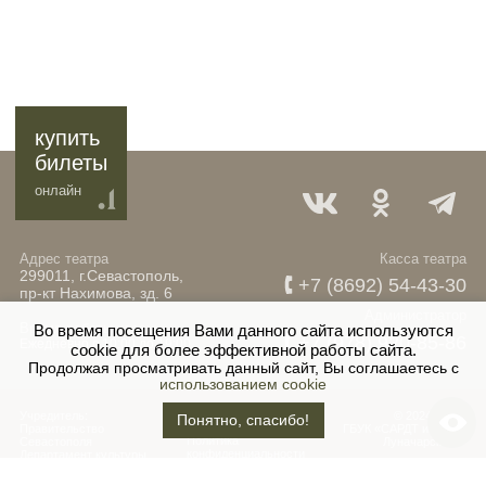
купить
билеты
онлайн
Адрес театра
Касса театра
299011, г.Севастополь,
+7 (8692) 54-43-30
пр-кт Нахимова, зд. 6
Администратор
Время работы кассы
Во время посещения Вами данного сайта используются
+7 (978) 920-85-86
Ежедневно с 10:00 до 19:00
cookie для более эффективной работы сайта.
Продолжая просматривать данный сайт, Вы соглашаетесь с
использованием cookie
Учредитель:
© 2024-2026.
Понятно, спасибо!
Информация
Правительство
ГБУК «САРДТ им. А.В.
Политика
Севастополя
Луначарского»
конфиденциальности
Департамент культуры
города Севастополя