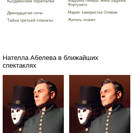
Мадонна Либера, жена падрона
Кьоджинские перепалки
Фортунато
Мария, камеристка Оливии
Двенадцатая ночь
Житель планет
Тайна третьей планеты
Нателла Абелева в ближайших
спектаклях