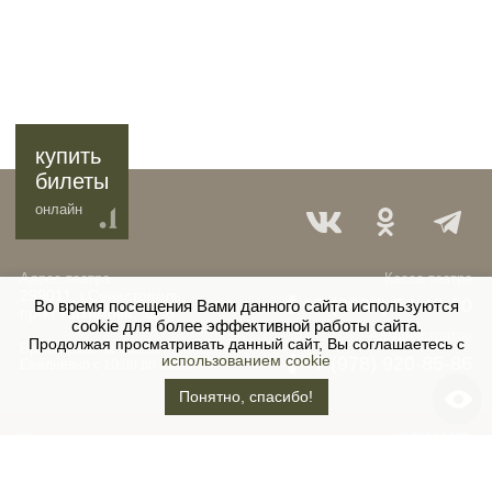
купить
билеты
онлайн
Адрес театра
Касса театра
299011, г.Севастополь,
+7 (8692) 54-43-30
Во время посещения Вами данного сайта используются
пр-кт Нахимова, зд. 6
cookie для более эффективной работы сайта.
Администратор
Продолжая просматривать данный сайт, Вы соглашаетесь с
Время работы кассы
+7 (978) 920-85-86
использованием cookie
Ежедневно с 10:00 до 19:00
Понятно, спасибо!
Учредитель:
© 2024-2026.
Информация
Правительство
ГБУК «САРДТ им. А.В.
Политика
Севастополя
Луначарского»
конфиденциальности
Департамент культуры
города Севастополя