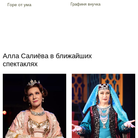
Графиня внучка
Горе от ума
Алла Салиёва в ближайших
спектаклях