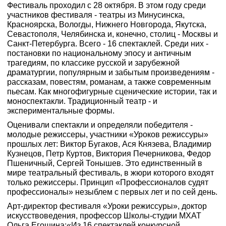
Фестиваль проходил с 28 октября. В этом году среди
участников фестиваля - театры из Минусинска,
Красноярска, Вологды, Нижнего Новгорода, Якутска,
Севастополя, Челябинска и, конечно, столиц - Москвы и
Санкт-Петербурга. Всего - 16 спектаклей. Среди них -
постановки по национальному эпосу и античным
трагедиям, по классике русской и зарубежной
драматургии, популярным и забытым произведениям -
рассказам, повестям, романам, а также современным
пьесам. Как многофигурные сценические истории, так и
моноспектакли. Традиционный театр - и
экспериментальные формы.
Оценивали спектакли и определяли победителя -
молодые режиссеры, участники «Уроков режиссуры»
прошлых лет: Виктор Бугаков, Ася Князева, Владимир
Кузнецов, Петр Куртов, Виктория Печерникова, Федор
Пшеничный, Сергей Тонышев. Это единственный в
мире театральный фестиваль, в жюри которого входят
только режиссеры. Принцип «Профессионалов судят
профессионалы» незыблем с первых лет и по сей день.
Арт-директор фестиваля «Уроки режиссуры», доктор
искусствоведения, профессор Школы-студии МХАТ
Ольга Егошина:«Из 16 спектаклей конкурсной