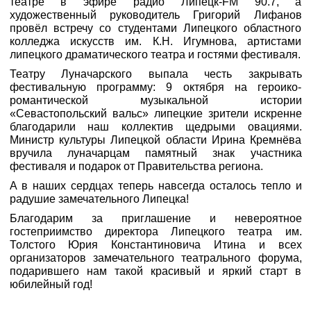
театре в эфире радио Липецк-FM 90.7, а
художественный руководитель Григорий Лифанов
провёл встречу со студентами Липецкого областного
колледжа искусств им. К.Н. Игумнова, артистами
липецкого драматического театра и гостями фестиваля.
Театру Луначарского выпала честь закрывать
фестивальную программу: 9 октября на героико-
романтической музыкальной истории
«Севастопольский вальс» липецкие зрители искренне
благодарили наш коллектив щедрыми овациями.
Министр культуры Липецкой области Ирина Кремнёва
вручила луначарцам памятный знак участника
фестиваля и подарок от Правительства региона.
А в наших сердцах теперь навсегда осталось тепло и
радушие замечательного Липецка!
Благодарим за приглашение и невероятное
гостеприимство директора Липецкого театра им.
Толстого Юрия Константиновича Итина и всех
организаторов замечательного театрального форума,
подарившего нам такой красивый и яркий старт в
юбилейный год!