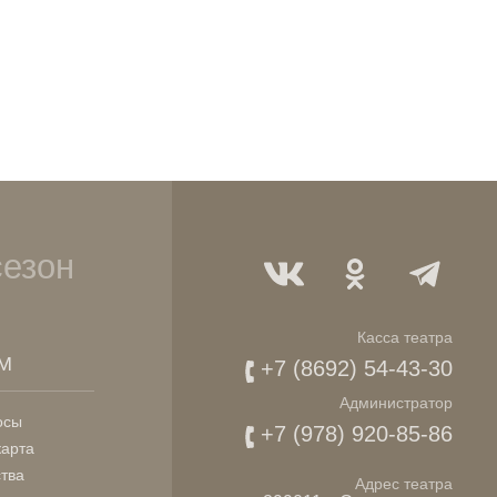
сезон
Касса театра
М
+7 (8692) 54-43-30
Администратор
осы
+7 (978) 920-85-86
карта
ства
Адрес театра