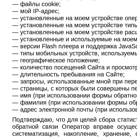
— файлы cookie;
— мой IP-адрес;
— установленные на моем устройстве опе
— установленные на моем устройстве типы
— установленные на моем устройстве расш
— установленные и используемые на моем 
— версии Flash плеера и поддержка JavaScr
— типы мобильных устройств, используем
— географическое положение;
— количество посещений Сайта и просмотр
— длительность пребывания на Сайте;
— запросы, использованные мной при пере
— страницы, с которых были совершены п
— имя (при использовании формы обратно
— фамилия (при использовании формы обр
— адрес электронной почты (при использ
Подтверждаю, что для целей сбора статис
обратной связи Оператор вправе осуще
систематизация, накопление, хранение,