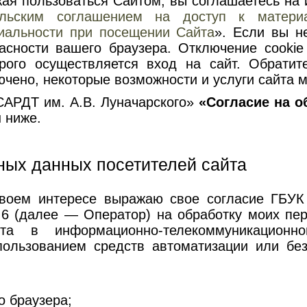
я пользоваться Сайтом, вы соглашаетесь на и
ельским соглашением на доступ к матер
иальности при посещении Сайта
». Если вы не
асности вашего браузера. Отключение cookie
рого осуществляется вход на сайт. Обратит
чено, некоторые возможности и услуги сайта м
САРДТ им. А.В. Луначарского»
«Согласие на 
н ниже.
ных данных посетителей сайта
воем интересе выражаю свое согласие ГБУК
 д.6 (далее — Оператор) на обработку моих п
йта в информационно-телекоммуникацион
спользованием средств автоматизации или бе
о браузера;